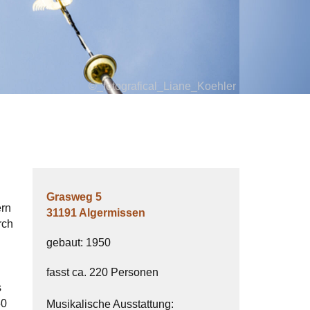
©_fotografical_Liane_Koehler
Grasweg 5
ern
31191 Algermissen
rch
gebaut: 1950
fasst ca. 220 Personen
s
50
Musikalische Ausstattung: