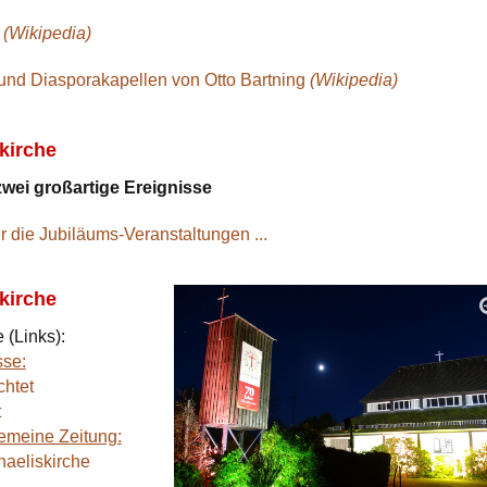
e
(Wikipedia)
nd Diasporakapellen von Otto Bartning
(Wikipedia)
kirche
zwei großartige Ereignisse
r die Jubiläums-Veranstaltungen ...
kirche
 (Links):
sse:
htet
t
emeine Zeitung:
aeliskirche