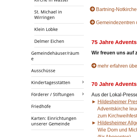
Bartning-Notkirch
St. Michael in
Wirringen
Gemeindezentren u
Klein Lobke
Delmer Eichen
75 Jahre Advents
Gemeindehäuser/räum
Wir freuen uns auf 
e
mehr erfahren übe
Ausschüsse
Kindertagesstätten
70 Jahre Advents
Förderer / Stiftungen
Aus der Lokal-Presse
►
Hildesheimer Pre
Friedhöfe
Adventskirche leuc
zum Kirchweihfes
Karten: Einrichtungen
►
Hildesheimer Allg
unserer Gemeinde
Wie Dom und Mich
(für Abonenten)