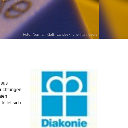
Foto: Norman Klaß, Landeskirche Hannovers
esus
nrichtungen
hten
leitet sich